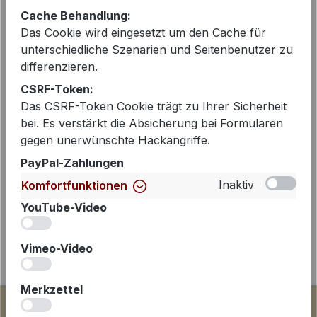
Cache Behandlung:
Das Cookie wird eingesetzt um den Cache für
unterschiedliche Szenarien und Seitenbenutzer zu
Beschreibung
differenzieren.
Die You Too Pant Nobile Washed ist
CSRF-Token:
eine moderne Hose für Frauen, die
Das CSRF-Token Cookie trägt zu Ihrer Sicherheit
bei. Es verstärkt die Absicherung bei Formularen
Komfort und Stil ganz
gegen unerwünschte Hackangriffe.
selbstverständlich zusammenbringe…
Mehr
PayPal-Zahlungen
Inaktiv
Komfortfunktionen
YouTube-Video
iv
Vimeo-Video
iv
Merkzettel
iv