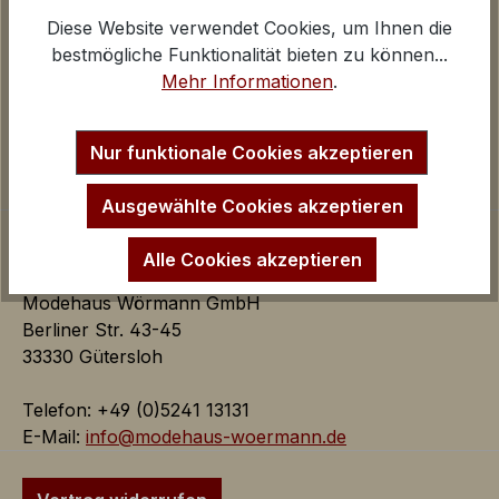
Diese Website verwendet Cookies, um Ihnen die
Google Analytics
Über uns
bestmögliche Funktionalität bieten zu können...
iv
Kontakt und E-Mail
Mehr Informationen
.
Anfahrt Ladengeschäfte
Inaktiv
Marketing
Impressum
Marketing Cookies dienen dazu Werbeanzeigen
Startseite
Nur funktionale Cookies akzeptieren
auf der Webseite zielgerichtet und individuell über
mehrere Seitenaufrufe und Browsersitzungen zu
Ausgewählte Cookies akzeptieren
schalten.
Alle Cookies akzeptieren
Google AdSense:
Modehaus Wörmann GmbH
Das Cookie wird von Google
Berliner Str. 43-45
AdSense für Förderung der
33330 Gütersloh
Werbungseffizienz auf der
Webseite verwendet.
Telefon: +49 (0)5241 13131
iv
E-Mail:
info@modehaus-woermann.de
Google Ads:
Das Google Conversion Tracking