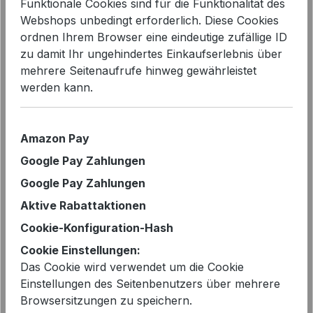
Funktionale Cookies sind für die Funktionalität des
Webshops unbedingt erforderlich. Diese Cookies
Bildergalerie überspringen
ordnen Ihrem Browser eine eindeutige zufällige ID
zu damit Ihr ungehindertes Einkaufserlebnis über
mehrere Seitenaufrufe hinweg gewährleistet
werden kann.
Amazon Pay
Google Pay Zahlungen
Google Pay Zahlungen
Aktive Rabattaktionen
Cookie-Konfiguration-Hash
Regulärer Preis:
129,95 €
Cookie Einstellungen:
Das Cookie wird verwendet um die Cookie
Preise inkl. MwSt. zzgl. Versandkosten
Einstellungen des Seitenbenutzers über mehrere
Browsersitzungen zu speichern.
Sofort verfügbar, Lieferzeit: 2-5 Tage