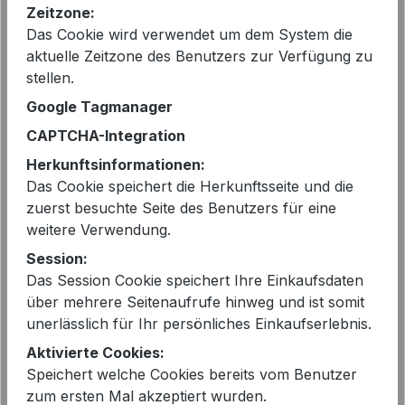
Zeitzone:
Das Cookie wird verwendet um dem System die
auswählen
Größe
aktuelle Zeitzone des Benutzers zur Verfügung zu
stellen.
XXS - 32
XS - 34
Google Tagmanager
auswählen
Farbe
CAPTCHA-Integration
SUNSET RED
Herkunftsinformationen:
Das Cookie speichert die Herkunftsseite und die
Produkt Anzahl: Gib den gewünschten 
In den Warenkorb
zuerst besuchte Seite des Benutzers für eine
weitere Verwendung.
Session:
Das Session Cookie speichert Ihre Einkaufsdaten
über mehrere Seitenaufrufe hinweg und ist somit
unerlässlich für Ihr persönliches Einkaufserlebnis.
EAN:
4063205730680
Aktivierte Cookies:
Speichert welche Cookies bereits vom Benutzer
Artikelnummer:
YOUTWO-YOU0125-SUNSET-
zum ersten Mal akzeptiert wurden.
RED