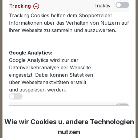
Inaktiv
Tracking
Tracking Cookies helfen dem Shopbetreiber
Informationen über das Verhalten von Nutzern auf
ihrer Webseite zu sammeln und auszuwerten.
Google Analytics:
Google Analytics wird zur der
Informationen
Datenverkehranalyse der Webseite
eingesetzt. Dabei können Statistiken
Datenschutzerklärung
über Webseitenaktivitäten erstellt
Lieferinformationen
und ausgelesen werden.
Zahlungsarten
iv
AGB
Widerrufsbelehrung
Inaktiv
Statistiken
Cookies einstellen
Für Statistiken und Shop-Performance-Metriken
Wie wir Cookies u. andere Technologien
genutzte Cookies.
nutzen
Unternehmen