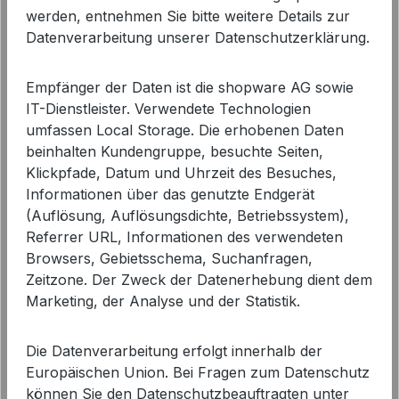
werden, entnehmen Sie bitte weitere Details zur
Datenverarbeitung unserer Datenschutzerklärung.
Empfänger der Daten ist die shopware AG sowie
IT-Dienstleister. Verwendete Technologien
umfassen Local Storage. Die erhobenen Daten
beinhalten Kundengruppe, besuchte Seiten,
Klickpfade, Datum und Uhrzeit des Besuches,
Informationen über das genutzte Endgerät
(Auflösung, Auflösungsdichte, Betriebssystem),
Referrer URL, Informationen des verwendeten
Browsers, Gebietsschema, Suchanfragen,
Cambio Damenjeans Elin in Weiß |
Zeitzone. Der Zweck der Datenerhebung dient dem
Modehaus Wörmann
Marketing, der Analyse und der Statistik.
139,90 €
Regulärer Preis:
Die Datenverarbeitung erfolgt innerhalb der
Europäischen Union. Bei Fragen zum Datenschutz
können Sie den Datenschutzbeauftragten unter