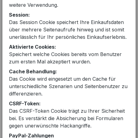
weitere Verwendung.
Session:
Das Session Cookie speichert Ihre Einkaufsdaten
über mehrere Seitenaufrufe hinweg und ist somit
unerlässlich für Ihr persönliches Einkaufserlebnis.
Aktivierte Cookies:
Speichert welche Cookies bereits vom Benutzer
Cambio Jeans Odele in Espresso
zum ersten Mal akzeptiert wurden.
Earth | Modehaus Wörmann
Cache Behandlung:
159,90 €
Regulärer Preis:
Das Cookie wird eingesetzt um den Cache für
unterschiedliche Szenarien und Seitenbenutzer zu
differenzieren.
CSRF-Token:
Das CSRF-Token Cookie trägt zu Ihrer Sicherheit
bei. Es verstärkt die Absicherung bei Formularen
gegen unerwünschte Hackangriffe.
PayPal-Zahlungen