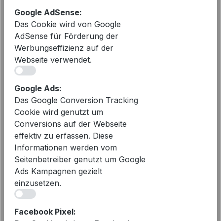
Used | Modehaus Wörmann
139,90 €
Regulärer Preis:
Google AdSense:
Das Cookie wird von Google
AdSense für Förderung der
Werbungseffizienz auf der
Webseite verwendet.
iv
Google Ads:
Das Google Conversion Tracking
Cookie wird genutzt um
Conversions auf der Webseite
effektiv zu erfassen. Diese
Informationen werden vom
Seitenbetreiber genutzt um Google
Ads Kampagnen gezielt
einzusetzen.
iv
Facebook Pixel: