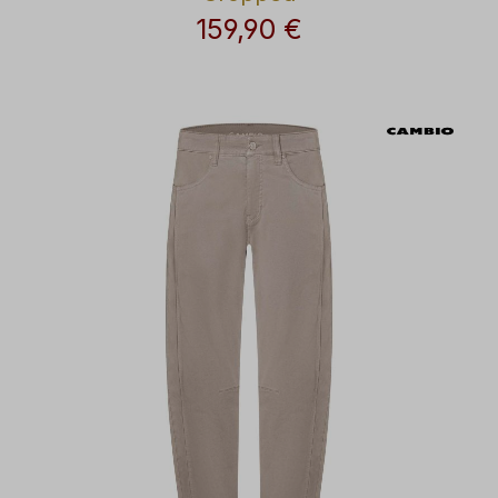
159,90 €
Regulärer Preis: