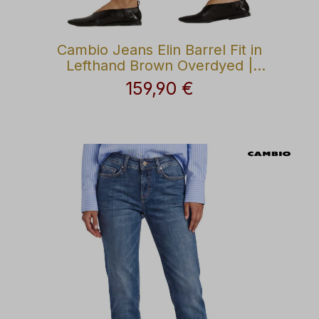
Cambio Jeans Elin Barrel Fit in
Lefthand Brown Overdyed |
Modehaus Wörmann
159,90 €
Regulärer Preis: