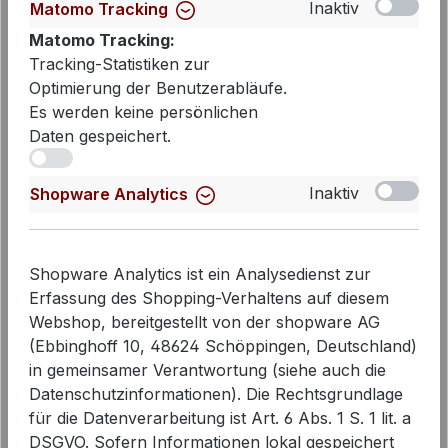
Inaktiv
Matomo Tracking
Matomo Tracking:
Tracking-Statistiken zur
Optimierung der Benutzerabläufe.
Es werden keine persönlichen
Daten gespeichert.
iv
Cambio Jeans Elin O-Shape in
Inaktiv
Shopware Analytics
LEFTHAND SUPERBLEACHED |
Modehaus Wörmann
159,90 €
Regulärer Preis:
Shopware Analytics ist ein Analysedienst zur
Erfassung des Shopping-Verhaltens auf diesem
Webshop, bereitgestellt von der shopware AG
(Ebbinghoff 10, 48624 Schöppingen, Deutschland)
in gemeinsamer Verantwortung (siehe auch die
Datenschutzinformationen). Die Rechtsgrundlage
für die Datenverarbeitung ist Art. 6 Abs. 1 S. 1 lit. a
DSGVO. Sofern Informationen lokal gespeichert