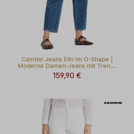
Cambio Jeans Elin im O-Shape |
Moderne Damen-Jeans mit Trend-
Silhouette
159,90 €
Regulärer Preis: