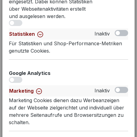
eingesetzt. Dabei können Statistiken
über Webseitenaktivitäten erstellt
und ausgelesen werden.
iv
Inaktiv
Statistiken
Für Statistiken und Shop-Performance-Metriken
genutzte Cookies.
Google Analytics
iv
Inaktiv
Marketing
Marketing Cookies dienen dazu Werbeanzeigen
auf der Webseite zielgerichtet und individuell über
mehrere Seitenaufrufe und Browsersitzungen zu
schalten.
Cambio Jeans Piper short Slim-Fit
Cropped in Sophisticated Dark