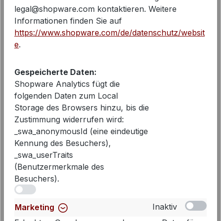
legal@shopware.com kontaktieren. Weitere
Informationen finden Sie auf
https://www.shopware.com/de/datenschutz/websit
e
.
Gespeicherte Daten:
Shopware Analytics fügt die
folgenden Daten zum Local
Storage des Browsers hinzu, bis die
Zustimmung widerrufen wird:
_swa_anonymousId (eine eindeutige
Kennung des Besuchers),
_swa_userTraits
(Benutzermerkmale des
Besuchers).
iv
Cambio Jeans Piper Cropped |
Inaktiv
Marketing
Mid Used | 29 Inch