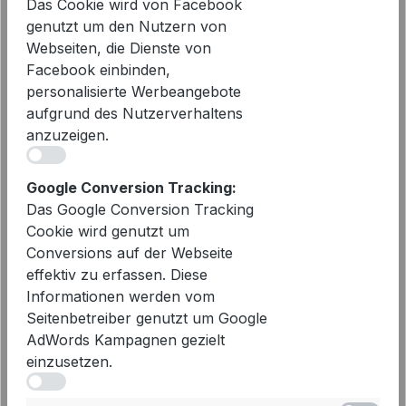
Das Cookie wird von Facebook
genutzt um den Nutzern von
Webseiten, die Dienste von
Cambio Barrel Jeans Ocean
Facebook einbinden,
Cropped in Sunny Bleached |
personalisierte Werbeangebote
Modehaus Wörmann
aufgrund des Nutzerverhaltens
159,90 €
Regulärer Preis:
anzuzeigen.
iv
Google Conversion Tracking:
Das Google Conversion Tracking
Cookie wird genutzt um
Conversions auf der Webseite
effektiv zu erfassen. Diese
Informationen werden vom
Seitenbetreiber genutzt um Google
AdWords Kampagnen gezielt
einzusetzen.
iv