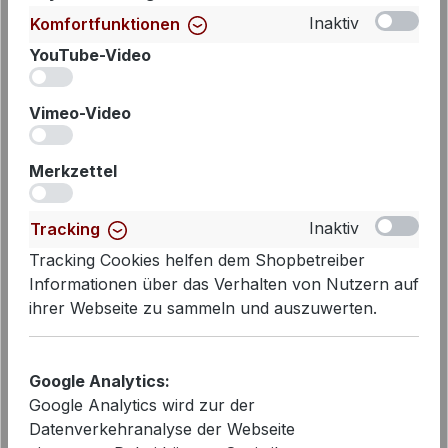
Inaktiv
Komfortfunktionen
YouTube-Video
iv
Vimeo-Video
iv
Merkzettel
iv
Inaktiv
Tracking
Tracking Cookies helfen dem Shopbetreiber
Informationen über das Verhalten von Nutzern auf
Cambio Jeans Elin Barrel Cropped
ihrer Webseite zu sammeln und auszuwerten.
in med. authentic used | Modehaus
Wörmann
159,90 €
Regulärer Preis:
Google Analytics:
Google Analytics wird zur der
Datenverkehranalyse der Webseite