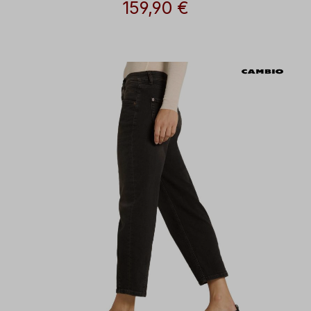
Wörmann
159,90 €
Regulärer Preis: