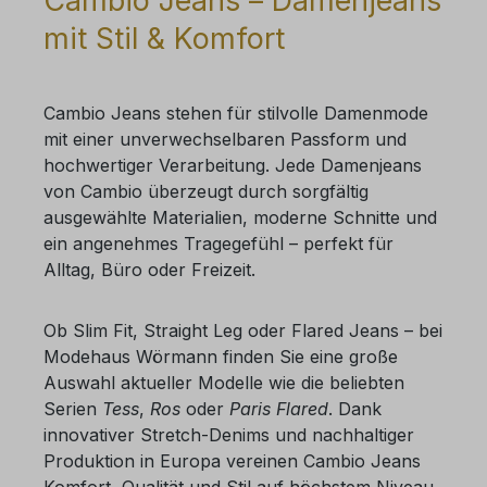
Cambio Jeans – Damenjeans
mit Stil & Komfort
Cambio Jeans
stehen für stilvolle Damenmode
mit einer unverwechselbaren Passform und
hochwertiger Verarbeitung. Jede
Damenjeans
von Cambio
überzeugt durch sorgfältig
ausgewählte Materialien, moderne Schnitte und
ein angenehmes Tragegefühl – perfekt für
Alltag, Büro oder Freizeit.
Ob
Slim Fit
,
Straight Leg
oder
Flared Jeans
– bei
Modehaus Wörmann
finden Sie eine große
Auswahl aktueller Modelle wie die beliebten
Serien
Tess
,
Ros
oder
Paris Flared
. Dank
innovativer Stretch-Denims und nachhaltiger
Produktion in Europa vereinen Cambio Jeans
Komfort, Qualität und Stil auf höchstem Niveau.