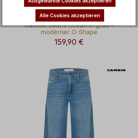
Ausgewählte Cookies akzeptieren
Alle Cookies akzeptieren
Cambio Jeans Ocean in grau –
moderner O-Shape
159,90 €
Regulärer Preis: