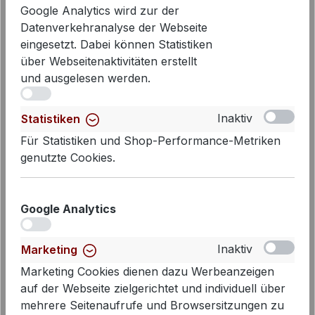
Google Analytics wird zur der
Datenverkehranalyse der Webseite
eingesetzt. Dabei können Statistiken
über Webseitenaktivitäten erstellt
und ausgelesen werden.
iv
Inaktiv
Statistiken
Für Statistiken und Shop-Performance-Metriken
genutzte Cookies.
Google Analytics
iv
Inaktiv
Marketing
Marketing Cookies dienen dazu Werbeanzeigen
PENN&INK N.Y Polo S26F1820
auf der Webseite zielgerichtet und individuell über
White Navy | Gestreiftes Damen
mehrere Seitenaufrufe und Browsersitzungen zu