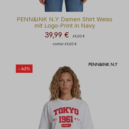
PENN&INK N.Y Damen Shirt Weiss
mit Logo-Print in Navy
39,99 €
Regulärer Preis:
Verkaufspreis:
69,00 €
vorher 69,00 €
- 42%