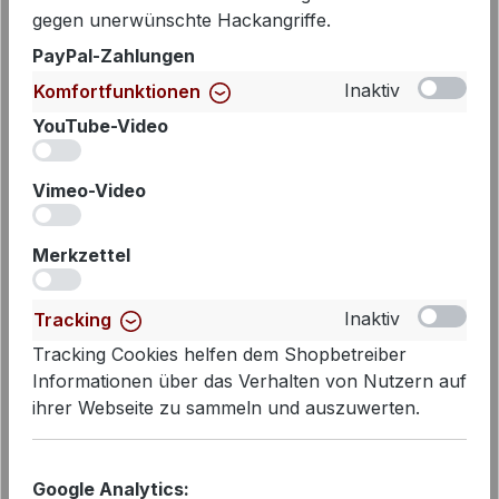
gegen unerwünschte Hackangriffe.
PayPal-Zahlungen
Inaktiv
Komfortfunktionen
YouTube-Video
iv
Vimeo-Video
iv
Merkzettel
iv
PENN&INK N.Y Polo S26F1820
Weiss - Kalk | Gestreiftes Damen
Inaktiv
Tracking
Polo
49,99 €
Tracking Cookies helfen dem Shopbetreiber
Regulärer Preis:
Verkaufspreis:
85,00 €
Informationen über das Verhalten von Nutzern auf
vorher 85,00 €
ihrer Webseite zu sammeln und auszuwerten.
- 41%
Google Analytics: