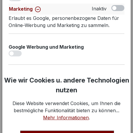
Inaktiv
Marketing
Princess goes Hollywood T-Shirt
Erlaubt es Google, personenbezogene Daten für
Pool Dog
Online-Werbung und Marketing zu sammeln.
89,95 €
Regulärer Preis:
Google Werbung und Marketing
iv
Wie wir Cookies u. andere Technologien
nutzen
Diese Website verwendet Cookies, um Ihnen die
bestmögliche Funktionalität bieten zu können...
Mehr Informationen
.