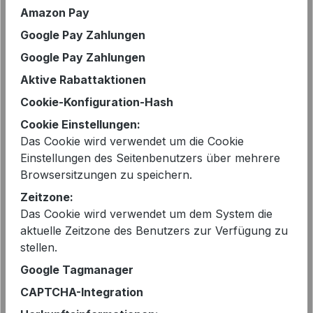
Amazon Pay
PENN&INK N.Y Shirtbluse Weiß |
Google Pay Zahlungen
Polo-Top S26N1717 in Travel
Quality
Google Pay Zahlungen
59,99 €
Regulärer Preis:
Verkaufspreis:
109,00 €
Aktive Rabattaktionen
Cookie-Konfiguration-Hash
Cookie Einstellungen:
- 44%
Das Cookie wird verwendet um die Cookie
Einstellungen des Seitenbenutzers über mehrere
Browsersitzungen zu speichern.
Zeitzone:
Das Cookie wird verwendet um dem System die
aktuelle Zeitzone des Benutzers zur Verfügung zu
stellen.
Google Tagmanager
CAPTCHA-Integration