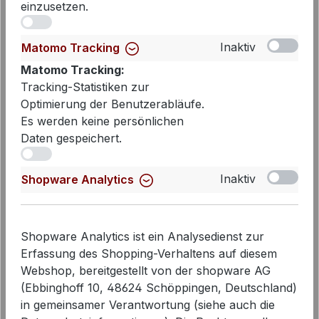
einzusetzen.
iv
Inaktiv
Matomo Tracking
Matomo Tracking:
Tracking-Statistiken zur
Optimierung der Benutzerabläufe.
Es werden keine persönlichen
Daten gespeichert.
iv
PENN&INK N.Y Poloshirt in navy –
Inaktiv
Shopware Analytics
Modernes Basic mit Komfort
49,99 €
Regulärer Preis:
Verkaufspreis:
79,00 €
vorher 79,00 €
Shopware Analytics ist ein Analysedienst zur
Erfassung des Shopping-Verhaltens auf diesem
Webshop, bereitgestellt von der shopware AG
(Ebbinghoff 10, 48624 Schöppingen, Deutschland)
in gemeinsamer Verantwortung (siehe auch die