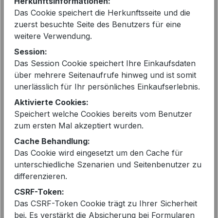
Herkunftsinformationen:
Das Cookie speichert die Herkunftsseite und die
zuerst besuchte Seite des Benutzers für eine
weitere Verwendung.
Session:
Das Session Cookie speichert Ihre Einkaufsdaten
PENN&INK N.Y Shirt in Weiß |
über mehrere Seitenaufrufe hinweg und ist somit
Damen Shirt mit V-Ausschnitt
unerlässlich für Ihr persönliches Einkaufserlebnis.
49,99 €
Regulärer Preis:
Verkaufspreis:
Aktivierte Cookies:
89,00 €
Speichert welche Cookies bereits vom Benutzer
zum ersten Mal akzeptiert wurden.
Cache Behandlung:
- 41%
Das Cookie wird eingesetzt um den Cache für
unterschiedliche Szenarien und Seitenbenutzer zu
differenzieren.
CSRF-Token:
Das CSRF-Token Cookie trägt zu Ihrer Sicherheit
bei. Es verstärkt die Absicherung bei Formularen