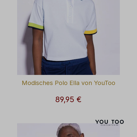
Modisches Polo Ella von YouToo
89,95 €
Regulärer Preis: