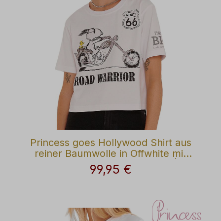
Princess goes Hollywood Shirt aus
reiner Baumwolle in Offwhite mit
Snoopy Motiv Road Warrior|
99,95 €
Regulärer Preis:
Modehaus Wörmann