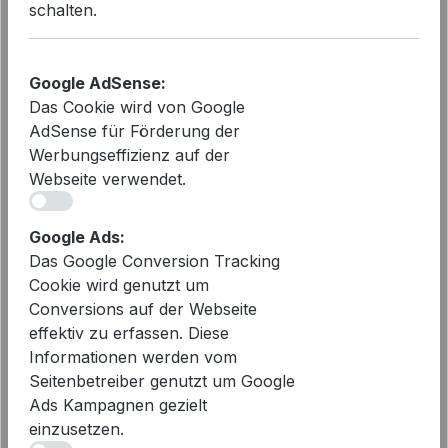
Polo
49,99 €
schalten.
Regulärer Preis:
Verkaufspreis:
85,00 €
vorher 85,00 €
Google AdSense:
Das Cookie wird von Google
- 41%
AdSense für Förderung der
Werbungseffizienz auf der
Webseite verwendet.
iv
Google Ads:
Das Google Conversion Tracking
Cookie wird genutzt um
Conversions auf der Webseite
effektiv zu erfassen. Diese
Informationen werden vom
Seitenbetreiber genutzt um Google
Ads Kampagnen gezielt
einzusetzen.