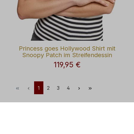
Princess goes Hollywood Shirt mit
Snoopy Patch im Streifendessin
119,95 €
Regulärer Preis:
Seite
Seite
Seite
Seite
1
2
3
4