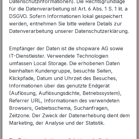
Datenschutzinformationen). Die Rechtsgrundlage
für die Datenverarbeitung ist Art. 6 Abs. 1 S. 1 lit. a
DSGVO. Sofern Informationen lokal gespeichert
werden, entnehmen Sie bitte weitere Details zur
Datenverarbeitung unserer Datenschutzerklärung.
Empfänger der Daten ist die shopware AG sowie
IT-Dienstleister. Verwendete Technologien
umfassen Local Storage. Die erhobenen Daten
beinhalten Kundengruppe, besuchte Seiten,
Klickpfade, Datum und Uhrzeit des Besuches,
Informationen über das genutzte Endgerät
(Auflösung, Auflösungsdichte, Betriebssystem),
Referrer URL, Informationen des verwendeten
Browsers, Gebietsschema, Suchanfragen,
Zeitzone. Der Zweck der Datenerhebung dient dem
Princess goes Hollywood Leinen T-
Marketing, der Analyse und der Statistik.
Shirt | Tropical-Print Damen Shirt
119,95 €
Regulärer Preis: