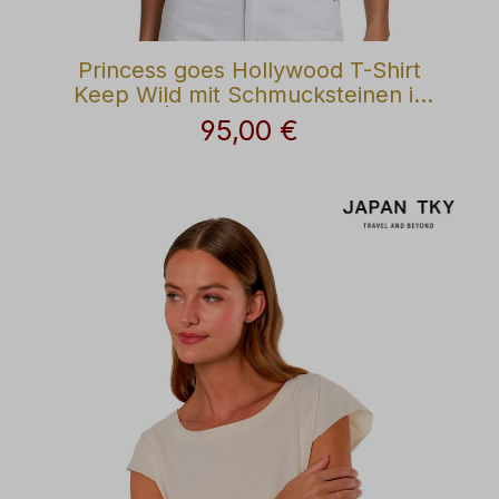
Princess goes Hollywood T-Shirt
Keep Wild mit Schmucksteinen in
Weiß | Modehaus Wörmann
95,00 €
Regulärer Preis: