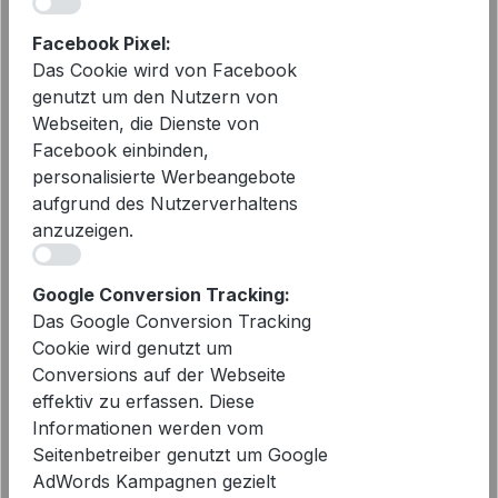
iv
Facebook Pixel:
Das Cookie wird von Facebook
genutzt um den Nutzern von
PENN&INK N.Y Polo S26F1820
Webseiten, die Dienste von
White Tomato | Gestreiftes Damen
Facebook einbinden,
Polo
49,99 €
Regulärer Preis:
Verkaufspreis:
85,00 €
personalisierte Werbeangebote
aufgrund des Nutzerverhaltens
vorher 85,00 €
anzuzeigen.
iv
Google Conversion Tracking:
- 37%
Das Google Conversion Tracking
Cookie wird genutzt um
Conversions auf der Webseite
effektiv zu erfassen. Diese
Informationen werden vom
Seitenbetreiber genutzt um Google
AdWords Kampagnen gezielt