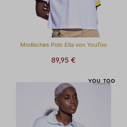
Modisches Polo Ella von YouToo
89,95 €
Regulärer Preis: