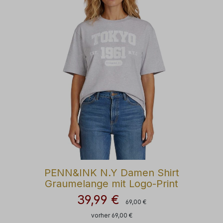
PENN&INK N.Y Damen Shirt
Graumelange mit Logo-Print
39,99 €
Regulärer Preis:
Verkaufspreis:
69,00 €
vorher 69,00 €