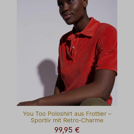
You Too Poloshirt aus Frottier –
Sportiv mit Retro-Charme
99,95 €
Regulärer Preis: