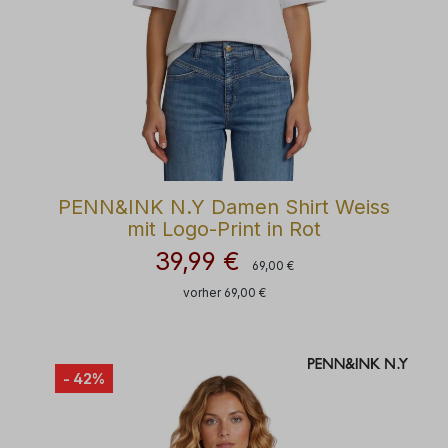
PENN&INK N.Y Damen Shirt Weiss
mit Logo-Print in Rot
39,99 €
Regulärer Preis:
Verkaufspreis:
69,00 €
vorher 69,00 €
- 42%