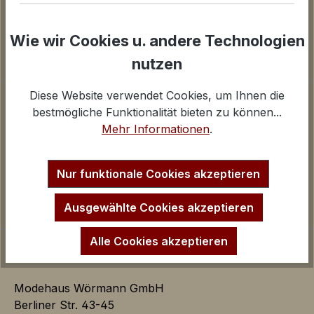
AGB
Widerrufsbelehrung
Cookies einstellen
Wie wir Cookies u. andere Technologien
Google Analytics
iv
nutzen
Inaktiv
Marketing
Diese Website verwendet Cookies, um Ihnen die
Unternehmen
Marketing Cookies dienen dazu Werbeanzeigen
bestmögliche Funktionalität bieten zu können...
auf der Webseite zielgerichtet und individuell über
Über uns
Mehr Informationen
.
mehrere Seitenaufrufe und Browsersitzungen zu
Kontakt und E-Mail
schalten.
Anfahrt Ladengeschäfte
Impressum
Nur funktionale Cookies akzeptieren
Startseite
Google AdSense:
Ausgewählte Cookies akzeptieren
Das Cookie wird von Google
AdSense für Förderung der
Alle Cookies akzeptieren
Werbungseffizienz auf der
Webseite verwendet.
iv
Modehaus Wörmann GmbH
Berliner Str. 43-45
Google Ads: