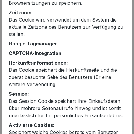
169,95 €*
Browsersitzungen zu speichern.
Sie sparen 18%
Zeitzone:
Das Cookie wird verwendet um dem System die
vorher 169,95 €
aktuelle Zeitzone des Benutzers zur Verfügung zu
Preise inkl. MwSt. zzgl. Versandkosten
stellen.
Google Tagmanager
Sofort verfügbar, Lieferzeit: 2-5 Tage
CAPTCHA-Integration
Herkunftsinformationen:
auswählen
Farbe
Das Cookie speichert die Herkunftsseite und die
BLUE NIGHTS
zuerst besuchte Seite des Benutzers für eine
weitere Verwendung.
auswählen
Größe
Session:
XL - 42
XS - 34
Das Session Cookie speichert Ihre Einkaufsdaten
über mehrere Seitenaufrufe hinweg und ist somit
Produkt Anzahl: Gib den gewünschten 
unerlässlich für Ihr persönliches Einkaufserlebnis.
In den Warenkorb
Aktivierte Cookies:
Speichert welche Cookies bereits vom Benutzer