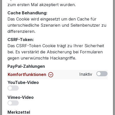
zum ersten Mal akzeptiert wurden.
Cache Behandlung:
Das Cookie wird eingesetzt um den Cache für
unterschiedliche Szenarien und Seitenbenutzer zu
EAN:
2000112750310
differenzieren.
Artikelnummer:
252-124963-1574
CSRF-Token:
Das CSRF-Token Cookie trägt zu Ihrer Sicherheit
bei. Es verstärkt die Absicherung bei Formularen
Beschreibung
gegen unerwünschte Hackangriffe.
PayPal-Zahlungen
Dieses blau gestreifte Snoopy
Sweatshirt von Princess goes
Inaktiv
Komfortfunktionen
Hollywood verbindet verspielten
YouTube-Video
Peanuts-Charme mit modernem
iv
Casua…
Mehr
Vimeo-Video
iv
Merkzettel