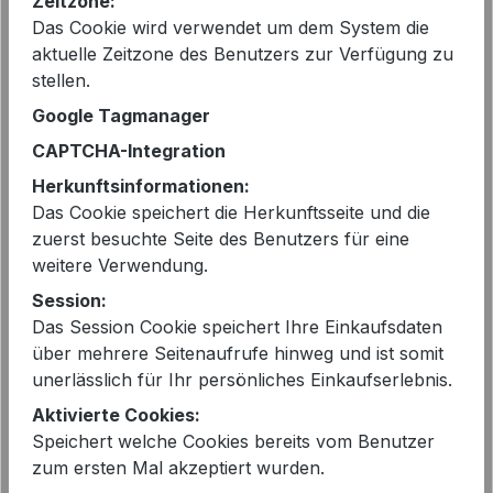
Zeitzone:
Preise inkl. MwSt. zzgl. Versandkosten
Das Cookie wird verwendet um dem System die
aktuelle Zeitzone des Benutzers zur Verfügung zu
Sofort verfügbar, Lieferzeit: 2-5 Tage
stellen.
Google Tagmanager
auswählen
Größe
CAPTCHA-Integration
M - 38
L - 40
XL - 42
Herkunftsinformationen:
Das Cookie speichert die Herkunftsseite und die
Produkt Anzahl: Gib den gewünschten 
In den Warenkorb
zuerst besuchte Seite des Benutzers für eine
weitere Verwendung.
Session:
Das Session Cookie speichert Ihre Einkaufsdaten
über mehrere Seitenaufrufe hinweg und ist somit
unerlässlich für Ihr persönliches Einkaufserlebnis.
EAN:
2000225310524
Aktivierte Cookies:
Speichert welche Cookies bereits vom Benutzer
Artikelnummer:
S23B197
zum ersten Mal akzeptiert wurden.