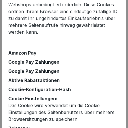
Webshops unbedingt erforderlich. Diese Cookies
Bildergalerie überspringen
ordnen Ihrem Browser eine eindeutige zufällige ID
zu damit Ihr ungehindertes Einkaufserlebnis über
mehrere Seitenaufrufe hinweg gewährleistet
werden kann.
Amazon Pay
Google Pay Zahlungen
Google Pay Zahlungen
Aktive Rabattaktionen
Cookie-Konfiguration-Hash
Verkaufspreis:
%
79,99 €
Cookie Einstellungen:
145,00 €*
Das Cookie wird verwendet um die Cookie
Sie sparen 45%
Einstellungen des Seitenbenutzers über mehrere
Browsersitzungen zu speichern.
vorher 145,00 €