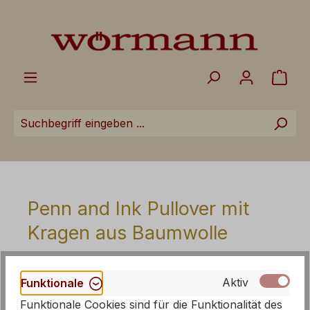
Zum Hauptinhalt springen
Ware
Penn and Ink Pullover mit
Kragen aus Baumwolle
Aktiv
Funktionale
Funktionale Cookies sind für die Funktionalität des