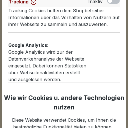
Inaktiv
Tracking
Tracking Cookies helfen dem Shopbetreiber
Informationen über das Verhalten von Nutzern auf
ihrer Webseite zu sammeln und auszuwerten.
Informationen
Google Analytics:
Datenschutzerklärung
Google Analytics wird zur der
Lieferinformationen
Datenverkehranalyse der Webseite
Zahlungsarten
eingesetzt. Dabei können Statistiken
AGB
über Webseitenaktivitäten erstellt
Widerrufsbelehrung
und ausgelesen werden.
Cookies einstellen
iv
Inaktiv
Statistiken
Wie wir Cookies u. andere Technologien
Für Statistiken und Shop-Performance-Metriken
nutzen
Unternehmen
genutzte Cookies.
Über uns
Diese Website verwendet Cookies, um Ihnen die
Kontakt und E-Mail
bestmögliche Funktionalität bieten zu können...