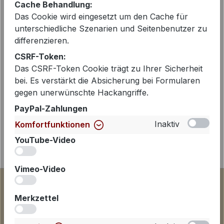
Cache Behandlung:
Das Cookie wird eingesetzt um den Cache für
Beschreibung
unterschiedliche Szenarien und Seitenbenutzer zu
differenzieren.
Pullover mit modischem V-Ausschnitt
in einem sommerlichen Hellblau. Der
CSRF-Token:
Pullover besitzt zudem einen schön
Das CSRF-Token Cookie trägt zu Ihrer Sicherheit
bei. Es verstärkt die Absicherung bei Formularen
liegenden Kragen…
Mehr
gegen unerwünschte Hackangriffe.
PayPal-Zahlungen
Inaktiv
Komfortfunktionen
YouTube-Video
iv
Vimeo-Video
iv
Merkzettel
iv