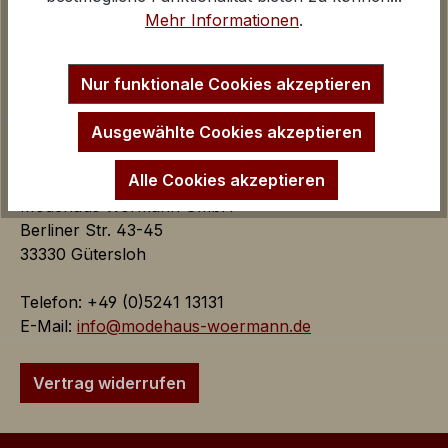
Anfahrt Ladengeschäfte
Google Analytics
Mehr Informationen
.
Impressum
iv
Startseite
Inaktiv
Marketing
Nur funktionale Cookies akzeptieren
Marketing Cookies dienen dazu Werbeanzeigen
auf der Webseite zielgerichtet und individuell über
Ausgewählte Cookies akzeptieren
mehrere Seitenaufrufe und Browsersitzungen zu
schalten.
Alle Cookies akzeptieren
Modehaus Wörmann GmbH
Berliner Str. 43-45
Google AdSense:
33330 Gütersloh
Das Cookie wird von Google
AdSense für Förderung der
Telefon: +49 (0)5241 13131
Werbungseffizienz auf der
E-Mail:
info@modehaus-woermann.de
Webseite verwendet.
iv
Vertrag widerrufen
Google Ads:
Das Google Conversion Tracking