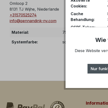
Aktivierte
Omloop 2
Cookies:
8131 TJ Wijhe, Niederlande
Cache
+31570525274
Behandlung:
info@pennandink-ny.com
CSRF-Token:
Material:
75% Polyamid, 25% Elas
Wie 
PayPal-Zahlungen
Systemfarbe:
schwarz
Komfortfunktionen
Diese Website ver
YouTube-
Video
Nur funk
Vimeo-Video
Merkzettel
Tracking
Tracking Cookies he
ihrer Webseite zu 
Informati