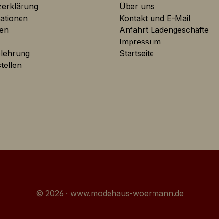
zerklärung
Über uns
le Analytics wird zur der Datenverkehranalyse der
mationen
Kontakt und E-Mail
eite eingesetzt. Dabei können Statistiken über
ten
Anfahrt Ladengeschäfte
eitenaktivitäten erstellt und ausgelesen werden.
Impressum
elehrung
Startseite
tellen
 Shop-Performance-Metriken genutzte Cookies.
ienen dazu Werbeanzeigen auf der Webseite zielgerichtet un
fe und Browsersitzungen zu schalten.
© 2026 · www.modehaus-woermann.de
Cookie wird von Google AdSense für Förderung der
ungseffizienz auf der Webseite verwendet.