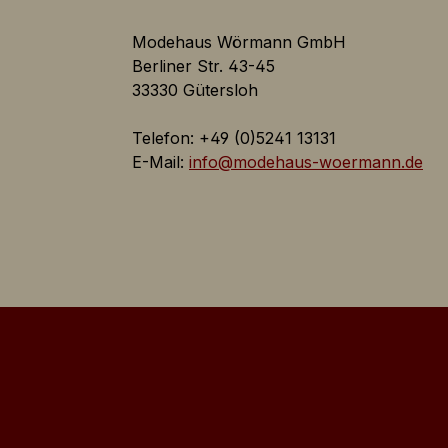
Inaktiv
Modehaus Wörmann GmbH
Berliner Str. 43-45
33330 Gütersloh
Inaktiv
Telefon: +49 (0)5241 13131
E-Mail:
info@modehaus-woermann.de
Inaktiv
Inaktiv
d individuell über
Inaktiv