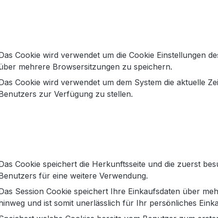
EAN:
20002
Das Cookie wird verwendet um die Cookie Einstellungen de
über mehrere Browsersitzungen zu speichern.
Das Cookie wird verwendet um dem System die aktuelle Ze
and Ink Legging in schwarz"
Benutzers zur Verfügung zu stellen.
hm zu tragenden technischen Jerseyqualität. Die Legging f
Das Cookie speichert die Herkunftsseite und die zuerst bes
Benutzers für eine weitere Verwendung.
Das Session Cookie speichert Ihre Einkaufsdaten über meh
ichten zur GPSR Produktsicherheitsverordnun
hinweg und ist somit unerlässlich für Ihr persönliches Einka