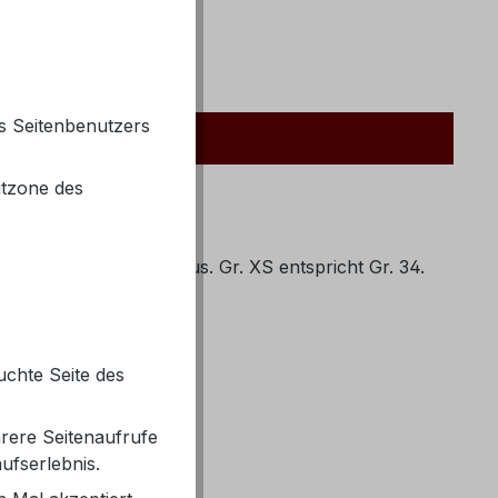
44880527
s Seitenbenutzers
itzone des
ällt größengerecht aus. Gr. XS entspricht Gr. 34.
uchte Seite des
rere Seitenaufrufe
g)
ufserlebnis.