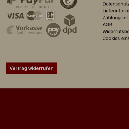
Datenschut
Google
Goog
Lieferinfor
Analytics:
Webs
Zahlungsar
Webs
AGB
Widerrufsb
Statistiken
Cookies eins
Für Statistiken und
Google
Vertrag widerrufen
Analytics
Marketing
Marketing Cookies d
mehrere Seitenaufru
Google
Das 
AdSense:
Werb