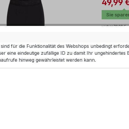
49,99 
Sie spar
vorher 79,00 €
Preise inkl.
sind für die Funktionalität des Webshops unbedingt erforde
Sofort ver
r eine eindeutige zufällige ID zu damit Ihr ungehindertes 
aufrufe hinweg gewährleistet werden kann.
ausw
Größe
L
Produkt 