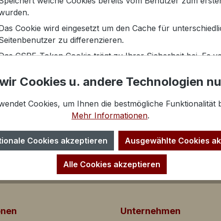
Speichert welche Cookies bereits vom Benutzer zum ersten
wurden.
Das Cookie wird eingesetzt um den Cache für unterschiedl
Seitenbenutzer zu differenzieren.
Das CSRF-Token Cookie trägt zu Ihrer Sicherheit bei. Es ve
than
Absicherung bei Formularen gegen unerwünschte Hackangr
wir Cookies u. andere Technologien n
wendet Cookies, um Ihnen die bestmögliche Funktionalität b
Mehr Informationen
.
tionale Cookies akzeptieren
Ausgewählte Cookies ak
Alle Cookies akzeptieren
lfen dem Shopbetreiber Informationen über das Verhalten
sammeln und auszuwerten.
onen
Unternehmen