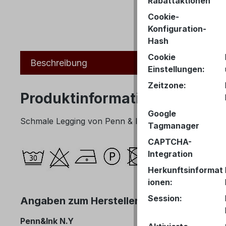
Rabattaktionen
Cookie-
Konfiguration-
Hash
Cookie
Beschreibung
Einstellungen:
Zeitzone:
Produktinformationen "Penn 
Google
Schmale Legging von Penn & Ink aus einer sehr angene
Tagmanager
CAPTCHA-
Integration
Herkunftsinformat
ionen:
Session:
Angaben zum Hersteller (Informationspfl
Penn&Ink N.Y