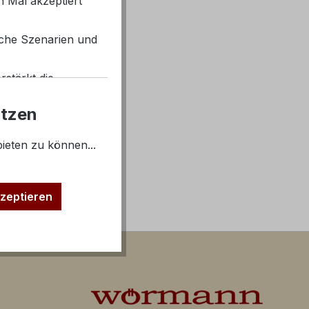
 Mal akzeptiert
iche Szenarien und
rstärkt die
iffe.
utzen
Inaktiv
ieten zu können...
Inaktiv
zeptieren
Inaktiv
Inaktiv
Inaktiv
 von Nutzern auf