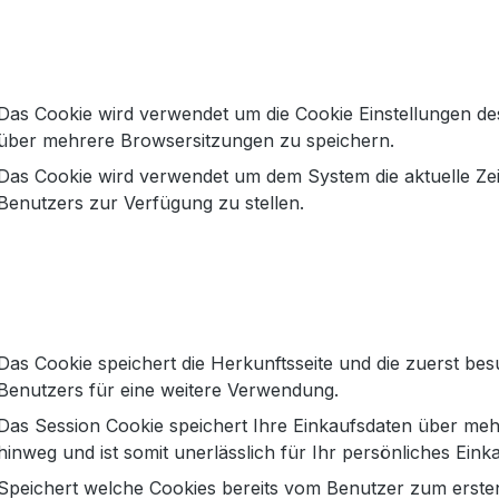
Bob Kleid mit V-Ausschnitt und 
Das Cookie wird verwendet um die Cookie Einstellungen de
über mehrere Browsersitzungen zu speichern.
it V-Ausschnitt in einem grafischen Ornament-Print. Dur
Das Cookie wird verwendet um dem System die aktuelle Ze
nlässen. Das Kleid ist mit einem wunderschönen V-Ausschnitt g
Benutzers zur Verfügung zu stellen.
. S entspricht der Konfektionsgröße 36, Größe XL entsprich
und endet oberhalb des Knies.
Das Cookie speichert die Herkunftsseite und die zuerst bes
Benutzers für eine weitere Verwendung.
ichten zur GPSR Produktsicherheitsverordnun
Das Session Cookie speichert Ihre Einkaufsdaten über meh
hinweg und ist somit unerlässlich für Ihr persönliches Einka
Speichert welche Cookies bereits vom Benutzer zum ersten