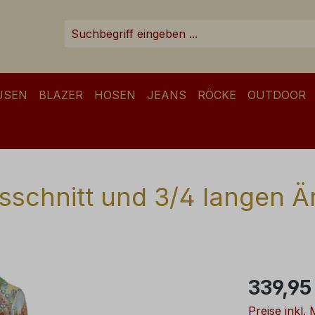
USEN
BLAZER
HOSEN
JEANS
RÖCKE
OUTDOOR
usschnitt und 3/4 langen 
Regulärer Pr
339,95
Preise inkl.