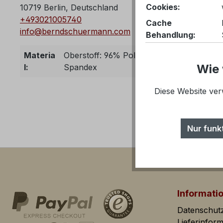
Cookies:
10719 Berlin, Deutschland
+493021005740
Cache
info@berndschuermann.com
Behandlung:
CSRF-Token:
Materia
Oberstoff: 96% Polyester, 4% Spandex 
Wie 
l:
Spandex
PayPal-Zahlungen
Diese Website ver
Komfortfunktionen
YouTube-
Video
Nur funk
Vimeo-Video
Merkzettel
Tracking
Tracking Cookies he
Informati
ihrer Webseite zu 
Datenschut
Lieferinfor