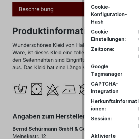
Cookie-
Beschreibung
Konfiguration-
Hash
Produktinformationen "Hale 
Cookie
Einstellungen:
Wunderschönes Kleid von Hale Bob aus Los Angeles m
Zeitzone:
Ware, ist dieses Kleid eine toller Begleiter zu allen A
den Seitennähten sind Eingrifftaschen angebracht. Gr
Google
aus. Das Kleid hat eine Länge von ca. 91 cm in Gr. S 
Tagmanager
CAPTCHA-
Integration
Herkunftsinformat
ionen:
Angaben zum Hersteller (Informationspfl
Session:
Bernd Schürmann GmbH & Co. KG
Aktivierte
Meinekestr. 12