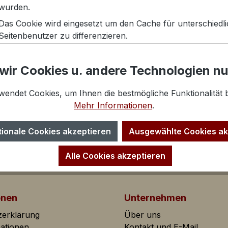
wurden.
Das Cookie wird eingesetzt um den Cache für unterschiedl
Seitenbenutzer zu differenzieren.
Das CSRF-Token Cookie trägt zu Ihrer Sicherheit bei. Es ve
Futter: 95% Nylon, 5%
Absicherung bei Formularen gegen unerwünschte Hackangr
wir Cookies u. andere Technologien n
wendet Cookies, um Ihnen die bestmögliche Funktionalität b
Mehr Informationen
.
tionale Cookies akzeptieren
Ausgewählte Cookies ak
Alle Cookies akzeptieren
lfen dem Shopbetreiber Informationen über das Verhalten
onen
Unternehmen
sammeln und auszuwerten.
zerklärung
Über uns
mationen
Kontakt und E-Mail