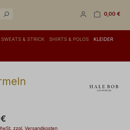
0,00 €
Ware
SWEATS & STRICK
SHIRTS & POLOS
KLEIDER
Ärmeln
eis:
 €
 MwSt. zzgl. Versandkosten