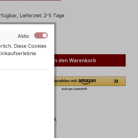
fügbar, Lieferzeit: 2-5 Tage
ählen
Aktiv
rlich. Diese Cookies
Einkaufserlebnis
Anzahl: Gib den gewünschten Wert ein 
In den Warenkorb
82750310
mer:
ZARIAH-4YAS610A