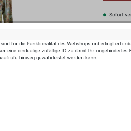
Sofort ver
ausw
Größe
M - 38
sind für die Funktionalität des Webshops unbedingt erforde
r eine eindeutige zufällige ID zu damit Ihr ungehindertes 
Produkt 
aufrufe hinweg gewährleistet werden kann.
EAN:
20000
Artikelnum