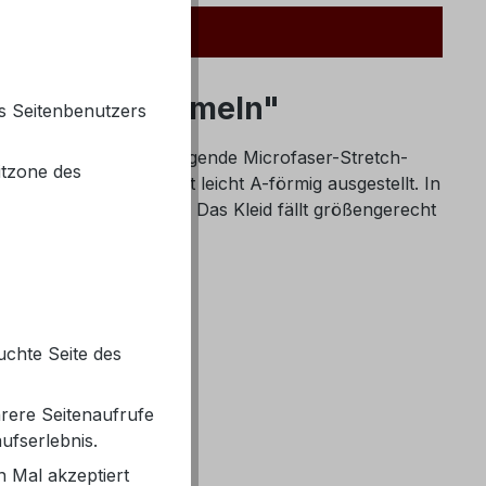
3/4 langen Ärmeln"
s Seitenbenutzers
ch die angenehm zu tragende Microfaser-Stretch-
itzone des
earbeitet. Das Kleid ist leicht A-förmig ausgestellt. In
t der deutschen Gr. 42. Das Kleid fällt größengerecht
uchte Seite des
g)
rere Seitenaufrufe
ufserlebnis.
 Mal akzeptiert