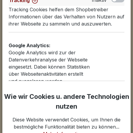
Inaktiv
Tracking
Tracking Cookies helfen dem Shopbetreiber
Informationen über das Verhalten von Nutzern auf
ihrer Webseite zu sammeln und auszuwerten.
Informationen
Google Analytics:
Datenschutzerklärung
Google Analytics wird zur der
Lieferinformationen
Datenverkehranalyse der Webseite
Zahlungsarten
eingesetzt. Dabei können Statistiken
AGB
über Webseitenaktivitäten erstellt
Widerrufsbelehrung
und ausgelesen werden.
Cookies einstellen
iv
Wie wir Cookies u. andere Technologien
Inaktiv
Statistiken
nutzen
Unternehmen
Für Statistiken und Shop-Performance-Metriken
genutzte Cookies.
Über uns
Diese Website verwendet Cookies, um Ihnen die
Kontakt und E-Mail
bestmögliche Funktionalität bieten zu können...
Anfahrt Ladengeschäfte