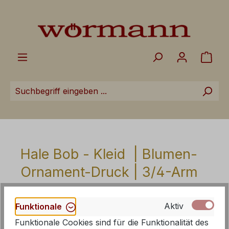
Zum Hauptinhalt springen
Ware
Hale Bob - Kleid | Blumen-
Ornament-Druck | 3/4-Arm
Aktiv
Funktionale
Funktionale Cookies sind für die Funktionalität des