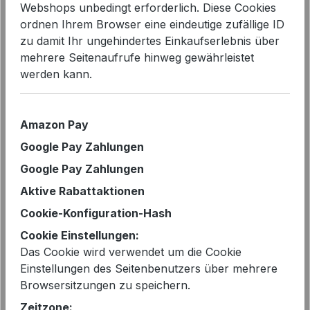
Webshops unbedingt erforderlich. Diese Cookies
ordnen Ihrem Browser eine eindeutige zufällige ID
zu damit Ihr ungehindertes Einkaufserlebnis über
mehrere Seitenaufrufe hinweg gewährleistet
Bildergalerie überspringen
werden kann.
Amazon Pay
Google Pay Zahlungen
Google Pay Zahlungen
Aktive Rabattaktionen
Cookie-Konfiguration-Hash
Cookie Einstellungen:
Das Cookie wird verwendet um die Cookie
Einstellungen des Seitenbenutzers über mehrere
Regulärer Preis:
339,95 €
Browsersitzungen zu speichern.
Preise inkl. MwSt. zzgl. Versandkosten
Zeitzone: