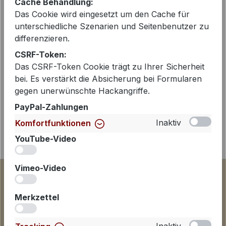
Cache Behandlung:
Beschreibung
Das Cookie wird eingesetzt um den Cache für
unterschiedliche Szenarien und Seitenbenutzer zu
Dieses sehr schöne Kleid von Hale
differenzieren.
Bob aus Los Angeles begeistert mit
CSRF-Token:
einem eleganten Blumen-Ornament-
Das CSRF-Token Cookie trägt zu Ihrer Sicherheit
Druck und einer feminin…
Mehr
bei. Es verstärkt die Absicherung bei Formularen
gegen unerwünschte Hackangriffe.
PayPal-Zahlungen
Inaktiv
Komfortfunktionen
YouTube-Video
iv
Vimeo-Video
iv
Merkzettel
iv