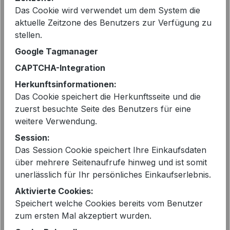
Das Cookie wird verwendet um dem System die
Sofort verfügbar, Lieferzeit: 2-5 Tage
aktuelle Zeitzone des Benutzers zur Verfügung zu
stellen.
auswählen
Größe
Google Tagmanager
CAPTCHA-Integration
L - 40
Herkunftsinformationen:
Produkt Anzahl: Gib den gewünschten 
Das Cookie speichert die Herkunftsseite und die
In den Warenkorb
zuerst besuchte Seite des Benutzers für eine
weitere Verwendung.
Session:
Das Session Cookie speichert Ihre Einkaufsdaten
über mehrere Seitenaufrufe hinweg und ist somit
unerlässlich für Ihr persönliches Einkaufserlebnis.
EAN:
2000093620312
Aktivierte Cookies:
Artikelnummer:
KAIRI 56BG612A
Speichert welche Cookies bereits vom Benutzer
zum ersten Mal akzeptiert wurden.