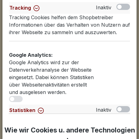
Inaktiv
Tracking
Tracking Cookies helfen dem Shopbetreiber
Informationen über das Verhalten von Nutzern auf
ihrer Webseite zu sammeln und auszuwerten.
Google Analytics:
Google Analytics wird zur der
Datenverkehranalyse der Webseite
Informationen
eingesetzt. Dabei können Statistiken
über Webseitenaktivitäten erstellt
Datenschutzerklärung
und ausgelesen werden.
Lieferinformationen
iv
Zahlungsarten
AGB
Inaktiv
Statistiken
Widerrufsbelehrung
Für Statistiken und Shop-Performance-Metriken
Cookies einstellen
genutzte Cookies.
Wie wir Cookies u. andere Technologien