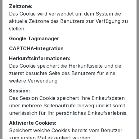
99,95 €*
Zeitzone:
Sie sparen 30%
Das Cookie wird verwendet um dem System die
aktuelle Zeitzone des Benutzers zur Verfügung zu
vorher 99,95 €
stellen.
Preise inkl. MwSt. zzgl. Versandkosten
Google Tagmanager
CAPTCHA-Integration
Sofort verfügbar, Lieferzeit: 2-5 Tage
Herkunftsinformationen:
Das Cookie speichert die Herkunftsseite und die
auswählen
Größe
zuerst besuchte Seite des Benutzers für eine
44
weitere Verwendung.
Session:
Produkt Anzahl: Gib den gewünschten 
In den Warenkorb
Das Session Cookie speichert Ihre Einkaufsdaten
über mehrere Seitenaufrufe hinweg und ist somit
unerlässlich für Ihr persönliches Einkaufserlebnis.
Aktivierte Cookies:
Speichert welche Cookies bereits vom Benutzer
zum ersten Mal akzeptiert wurden.