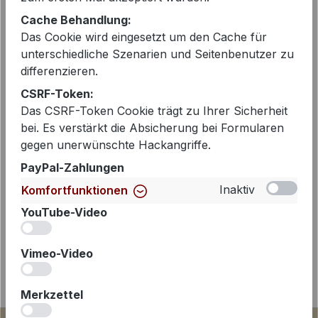
EAN:
2000307290522
Cache Behandlung:
Artikelnummer:
8734-156410
Das Cookie wird eingesetzt um den Cache für
unterschiedliche Szenarien und Seitenbenutzer zu
differenzieren.
CSRF-Token:
Beschreibung
Das CSRF-Token Cookie trägt zu Ihrer Sicherheit
Lässige Hemdbluse mit stylischem
bei. Es verstärkt die Absicherung bei Formularen
gegen unerwünschte Hackangriffe.
Print – Komfort trifft Trend Diese
lässige Hemdbluse ist der perfekte
PayPal-Zahlungen
Begleiter für stilbe…
Mehr
Inaktiv
Komfortfunktionen
YouTube-Video
iv
Vimeo-Video
iv
Merkzettel
iv