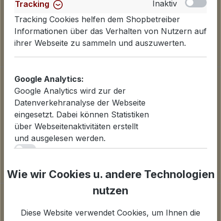
Inaktiv
Tracking
Tracking Cookies helfen dem Shopbetreiber
Informationen über das Verhalten von Nutzern auf
ihrer Webseite zu sammeln und auszuwerten.
Informationen
Google Analytics:
Google Analytics wird zur der
Datenschutzerklärung
Datenverkehranalyse der Webseite
Lieferinformationen
eingesetzt. Dabei können Statistiken
Zahlungsarten
über Webseitenaktivitäten erstellt
AGB
und ausgelesen werden.
Widerrufsbelehrung
iv
Cookies einstellen
Inaktiv
Statistiken
Wie wir Cookies u. andere Technologien
Für Statistiken und Shop-Performance-Metriken
nutzen
Unternehmen
genutzte Cookies.
Über uns
Diese Website verwendet Cookies, um Ihnen die