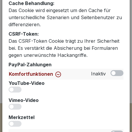
Cache Behandlung:
Das Cookie wird eingesetzt um den Cache für
Beschreibung
unterschiedliche Szenarien und Seitenbenutzer zu
differenzieren.
Diese coole Jeans in 7/8-Länge ist am
CSRF-Token:
Bein modisch weit ausgestellt. Sie ist
Das CSRF-Token Cookie trägt zu Ihrer Sicherheit
im klassischen 5-Pocket-Style in einer
bei. Es verstärkt die Absicherung bei Formularen
modernen…
Mehr
gegen unerwünschte Hackangriffe.
PayPal-Zahlungen
Inaktiv
Komfortfunktionen
YouTube-Video
iv
Vimeo-Video
iv
Merkzettel
iv