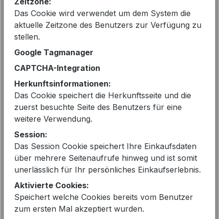
Zeitzone:
Preise inkl. MwSt. zzgl. Versandkosten
Das Cookie wird verwendet um dem System die
aktuelle Zeitzone des Benutzers zur Verfügung zu
stellen.
Sofort verfügbar, Lieferzeit: 2-5 Tage
Google Tagmanager
auswählen
Größe
CAPTCHA-Integration
Herkunftsinformationen:
36
38
Das Cookie speichert die Herkunftsseite und die
Produkt Anzahl: Gib den gewünschten 
zuerst besuchte Seite des Benutzers für eine
In den Warenkorb
weitere Verwendung.
Session:
Das Session Cookie speichert Ihre Einkaufsdaten
über mehrere Seitenaufrufe hinweg und ist somit
unerlässlich für Ihr persönliches Einkaufserlebnis.
Aktivierte Cookies:
EAN:
4028508395707
Speichert welche Cookies bereits vom Benutzer
Artikelnummer:
9128006799 Francesca
zum ersten Mal akzeptiert wurden.