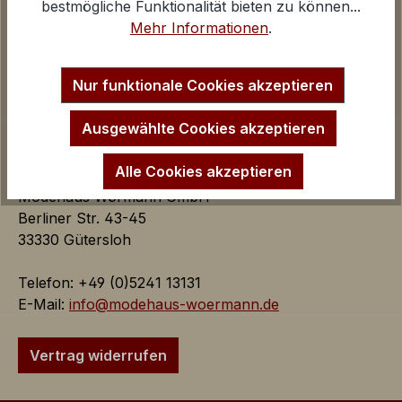
Kontakt und E-Mail
bestmögliche Funktionalität bieten zu können...
Google Analytics
Anfahrt Ladengeschäfte
Mehr Informationen
.
iv
Impressum
Startseite
Inaktiv
Marketing
Nur funktionale Cookies akzeptieren
Marketing Cookies dienen dazu Werbeanzeigen
auf der Webseite zielgerichtet und individuell über
Ausgewählte Cookies akzeptieren
mehrere Seitenaufrufe und Browsersitzungen zu
schalten.
Alle Cookies akzeptieren
Modehaus Wörmann GmbH
Berliner Str. 43-45
Google AdSense:
33330 Gütersloh
Das Cookie wird von Google
AdSense für Förderung der
Telefon: +49 (0)5241 13131
Werbungseffizienz auf der
E-Mail:
info@modehaus-woermann.de
Webseite verwendet.
iv
Vertrag widerrufen
Google Ads:
Das Google Conversion Tracking